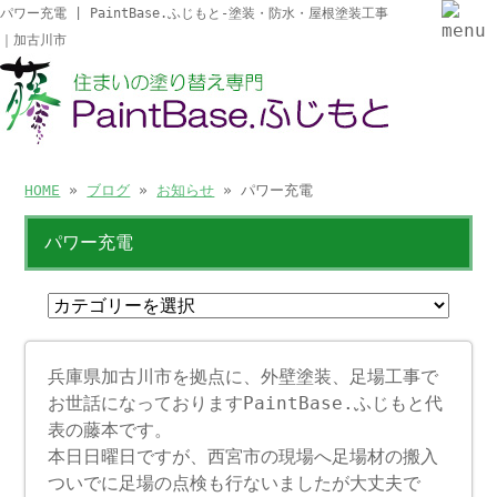
パワー充電 | PaintBase.ふじもと-塗装・防水・屋根塗装工事
｜加古川市
HOME
»
ブログ
»
お知らせ
» パワー充電
パワー充電
兵庫県加古川市を拠点に、外壁塗装、足場工事で
お世話になっておりますPaintBase.ふじもと代
表の藤本です。
本日日曜日ですが、西宮市の現場へ足場材の搬入
ついでに足場の点検も行ないましたが大丈夫で