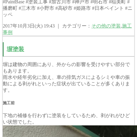
#PaintBase #塗装工事 #加古川市 #神戸市 #明石市 #稲美町 #
播磨町 #三木市 #小野市 #高砂市 #姫路市 #日本ペイント #ニ
ッペ
2017年10月3日(火) 19:43 ｜ カテゴリー：
その他の塗装
,
施工
事例
塀塗装
塀は建物の周囲にあり、外からの影響を受けやすい部分で
もあります。
雨水や経年劣化に加え、車の排気ガスによるシミや車の振
動による剥がれといった症状が出ていることが多くありま
す。
施工前
下地の補修を行わずに塗装をしているため、剥がれがひど
い状態でした。