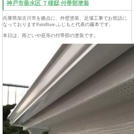
神戸市垂水区 Ｔ様邸 付帯部塗装
兵庫県加古川市を拠点に、外壁塗装、足場工事でお世話に
なっておりますPaintBase.ふじもと代表の藤本です。
本日は、雨どいや庇等の付帯部の塗装です。